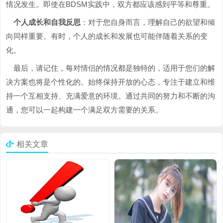
情况发生。即使在BDSM实践中，双方都应该感到平等和尊重。
个人成长和自我反思
：对于您自身而言，理解自己的欲望和倾
向同样重要。有时，个人的成长和发展也可能伴随着关系的变
化。
最后，请记住，每对情侣的情况都是独特的，适用于您们的解
决方案也将是个性化的。始终保持开放的心态，专注于建立和维
持一个互相支持、充满爱意的环境。通过共同的努力和不断的沟
通，您可以一起构建一个满足双方需要的关系。
相关文章