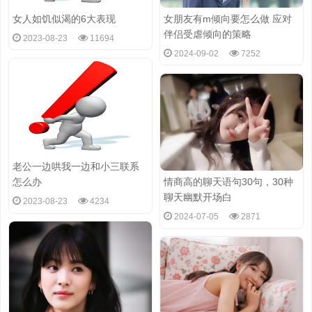
女人如饥似渴的6大表现
女朋友有m倾向要怎么做 应对
伴侣受虐倾向的策略
2023-08-23
11694
2024-09-02
7252
老公一边哄我一边和小三联系
怎么办
情商高的聊天语句30句，30种
聊天幽默开场白
2023-08-23
4234
2024-07-05
2871