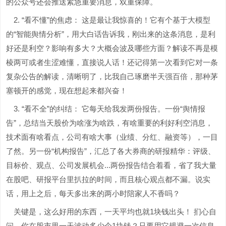
的公众号还会推送紧急重要消息，双重保障。
2. “看不懂”的焦虑： 这是最让我惊喜的！它有个基于大模型
的“智能舆情分析”，用大白话告诉我，刚出来的这条消息，是利
好还是利空？影响有多大？大概会波及哪些方面？解读不再是模
棱两可或者生涩难懂，直接说人话！还记得第一次看到它对一条
复杂公告的解读，清晰明了，比我自己琢磨半天强百倍，那种茅
塞顿开的感觉，现在想起来都兴奋！
3. “看不全”的纠结： 它每天给我发两份报告。一份“舆情报
告”，总结当天股价为啥涨为啥跌，有啥重要的利好利空消息，
技术面有啥看点，公司有啥大事（业绩、分红、融资等），一目
了然。另一份“机构报告”，汇总了各大券商的研报精华：评级、
目标价、观点、公司发展机会...两份报告结合着看，省了我大量
在股吧、研报平台里扒拉的时间，而且核心观点都不漏。说实
话，用上之后，每天多出来的两小时陪家人不香吗？
关键是，这么好用的东西，一天平均也就1块钱出头！ 扪心自
问，你在股市里一天波动多少个1块钱？只要用它规避一次信息