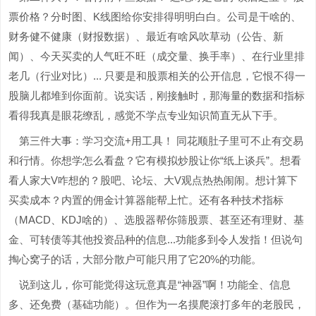
票价格？分时图、K线图给你安排得明明白白。公司是干啥的、
财务健不健康（财报数据）、最近有啥风吹草动（公告、新
闻）、今天买卖的人气旺不旺（成交量、换手率）、在行业里排
老几（行业对比）... 只要是和股票相关的公开信息，它恨不得一
股脑儿都堆到你面前。说实话，刚接触时，那海量的数据和指标
看得我真是眼花缭乱，感觉不学点专业知识简直无从下手。
第三件大事：学习交流+用工具！ 同花顺肚子里可不止有交易
和行情。你想学怎么看盘？它有模拟炒股让你“纸上谈兵”。想看
看人家大V咋想的？股吧、论坛、大V观点热热闹闹。想计算下
买卖成本？内置的佣金计算器能帮上忙。还有各种技术指标
（MACD、KDJ啥的）、选股器帮你筛股票、甚至还有理财、基
金、可转债等其他投资品种的信息...功能多到令人发指！但说句
掏心窝子的话，大部分散户可能只用了它20%的功能。
说到这儿，你可能觉得这玩意真是“神器”啊！功能全、信息
多、还免费（基础功能）。但作为一名摸爬滚打多年的老股民，