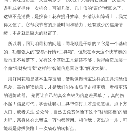
误判或者抓住一次机会，可能几倍、几十倍的“票价”就回来了。
这钱不是消费，是投资！花在提升效率、扫清认知障碍上，我觉
得太值了。它帮我节省的那些时间和精力，还有减少的焦虑情
绪，本身就是巨大的财富了。
所以啊，回到咱最初的问题：同花顺是干啥的？它是一个基础
的、功能强大的“交易+行情+工具箱”。但想在今天这个快节奏的
股市里不被落下，光有这个基础工具箱还不够，你得给它加装一
个像“希财舆情宝”这样的“智能信息雷达”和“解读大脑”。
用好同花顺是基本生存技能，借助像舆情宝这样的工具消除信
息差、高效解读信息，才是我们能在市场里走得更稳、看得更清
的进阶武器。 别再让自己的真金白银为信息差买单了，真的伤
不起！信息时代，学会让聪明工具帮你打工才是硬道理。点下方
入口，或者关注 公众号，自己去免费体验下这个“智能搭档”的能
力吧，亲身体会比我说一万句都管用。相信我，迈出这一步，可
能就是你投资路上一次省心的转折点。