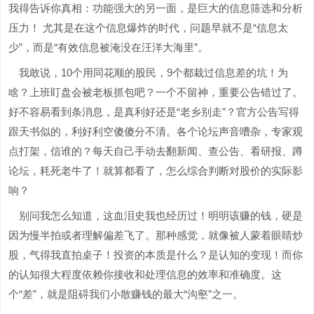
我得告诉你真相：功能强大的另一面，是巨大的信息筛选和分析
压力！ 尤其是在这个信息爆炸的时代，问题早就不是“信息太
少”，而是“有效信息被淹没在汪洋大海里”。
我敢说，10个用同花顺的股民，9个都栽过信息差的坑！为
啥？上班盯盘会被老板抓包吧？一个不留神，重要公告错过了。
好不容易看到条消息，是真利好还是“老乡别走”？官方公告写得
跟天书似的，利好利空傻傻分不清。各个论坛声音嘈杂，专家观
点打架，信谁的？每天自己手动去翻新闻、查公告、看研报、蹲
论坛，耗死老牛了！就算都看了，怎么综合判断对股价的实际影
响？
别问我怎么知道，这血泪史我也经历过！明明该赚的钱，硬是
因为慢半拍或者理解偏差飞了。那种感觉，就像被人蒙着眼睛炒
股，气得我直拍桌子！投资的本质是什么？是认知的变现！而你
的认知很大程度依赖你接收和处理信息的效率和准确度。这
个“差”，就是阻碍我们小散赚钱的最大“沟壑”之一。