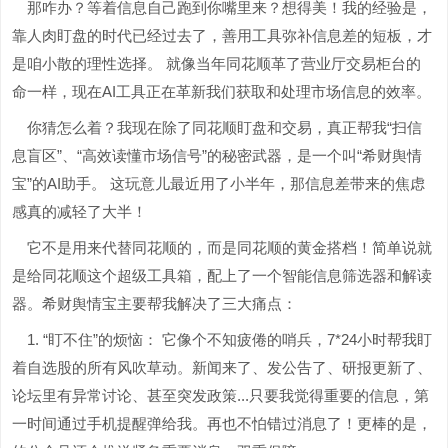
那咋办？等着信息自己跑到你嘴里来？想得美！我的经验是，
靠人肉盯盘的时代已经过去了，善用工具弥补信息差的短板，才
是咱小散的理性选择。 就像当年同花顺革了营业厅交易柜台的
命一样，现在AI工具正在革新我们获取和处理市场信息的效率。
你猜怎么着？我现在除了同花顺盯盘和交易，真正帮我“扫信
息盲区”、“高效读懂市场信号”的秘密武器，是一个叫“希财舆情
宝”的AI助手。 这玩意儿最近用了小半年，那信息差带来的焦虑
感真的减轻了大半！
它不是用来代替同花顺的，而是同花顺的黄金搭档！简单说就
是给同花顺这个超级工具箱，配上了一个智能信息筛选器和解读
器。希财舆情宝主要帮我解决了三大痛点：
1. “盯不住”的烦恼： 它像个不知疲倦的哨兵，7*24小时帮我盯
着自选股的所有风吹草动。新闻来了、发公告了、研报更新了、
论坛里有异常讨论、甚至突发政策...只要我觉得重要的信息，第
一时间通过手机提醒弹给我。再也不怕错过消息了！更棒的是，