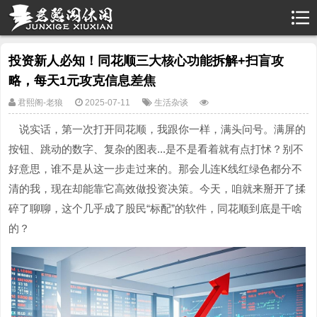
投资新人必知！同花顺三大核心功能拆解+扫盲攻
略，每天1元攻克信息差焦
君熙阁-老狼
2025-07-11
生活杂谈
说实话，第一次打开同花顺，我跟你一样，满头问号。满屏的
按钮、跳动的数字、复杂的图表...是不是看着就有点打怵？别不
好意思，谁不是从这一步走过来的。那会儿连K线红绿色都分不
清的我，现在却能靠它高效做投资决策。今天，咱就来掰开了揉
碎了聊聊，这个几乎成了股民“标配”的软件，同花顺到底是干啥
的？