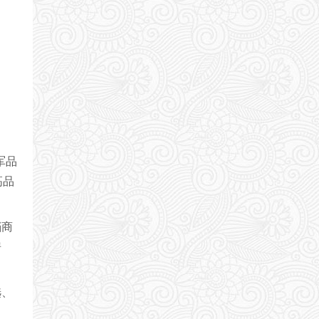
军品
高品
档商
房
选、