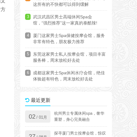
的文
这所有的不快都可以得到缓解
活方
3
武汉武昌区男士高端休闲Spa会
馆，“强烈推荐”这一家真的泰酷辣!
4
厦门这家男士Spa保健按摩会馆，服务
非常有特色，朋友极力推荐
5
东莞这家男士私人按摩会馆，项目丰富
服务棒，周末放松好去处
6
成都这家男士Spa休闲水疗会馆，绝佳
体验超有特色，周末放松好去处
最近更新
杭州男士专属休闲spa，奢华
02
/ 01月
重塑，身心完美融合
探寻厦门男士按摩会馆，惊叹
27