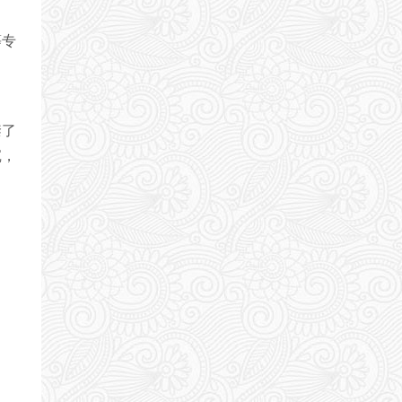
等专
禁了
沉，