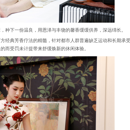
障，种下一份温良，用恩泽与丰饶的馨香缓缓供养，深远绵长。
西方经典芳香疗法的精髓，针对都市人群普遍缺乏运动和长期承
久的而受罚未计提带来舒缓焕新的休闲体验。