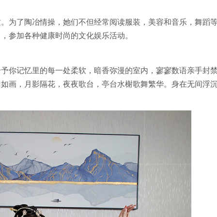
质。为了陶冶情操，她们不但经常阅读服装，美容和音乐，舞蹈
曲，参加各种健康时尚的文化娱乐活动。
给予你记忆里的每一处柔软，暗香弥漫的室内，寥寥数语亲手封
山如画，月影隔花，夜夜歌台，亭台水榭歌舞繁华。身在无间浮