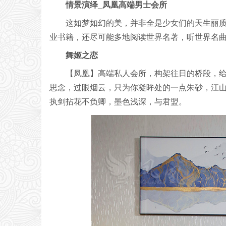
情景演绎_凤凰高端男士会所
这如梦如幻的美，并非全是少女们的天生丽
业书籍，还尽可能多地阅读世界名著，听世界名
舞姬之恋
【凤凰】高端私人会所，构架往日的桥段，
思念，过眼烟云，只为你凝眸处的一点朱砂，江
执剑拈花不负卿，墨色浅深，与君盟。