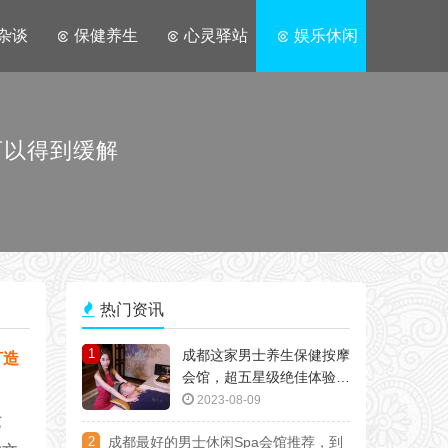
杂谈
保健养生
心灵驿站
娱乐休闲
可以得到缓解
热门资讯
1
成都这家男士养生保健按摩
打造
会馆，超五星级绝佳体验，
朋友极力推荐
2023-08-09
艺
2
成都最好的男士休闲Spa会馆推荐，到