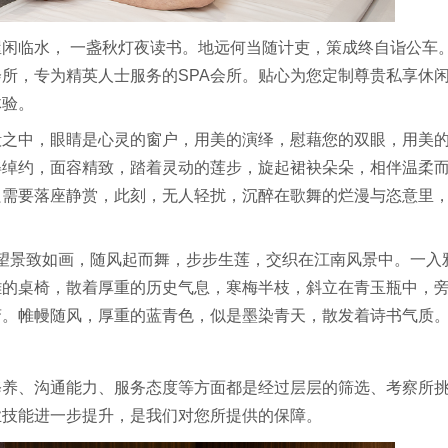
闲临水， 一盏秋灯夜读书。地远何当随计吏，策成终自诣公车。
会所，专为精英人士服务的SPA会所。贴心为您定制尊贵私享休
体验。
殿之中，眼睛是心灵的窗户，用美的演绎，慰藉您的双眼，用美
姿绰约，面容精致，踏着灵动的莲步，旋起裙袂朵朵，相伴温柔
只需要落座静赏，此刻，无人轻扰，沉醉在歌舞的烂漫与恣意里
，望景致如画，随风起而舞，步步生莲，交织在江南风景中。一入
雕的桌椅，散着厚重的历史气息，寒梅半枝，斜立在青玉瓶中，
峦。帷幔随风，厚重的蓝青色，似是墨染青天，散发着诗书气质
修养、沟通能力、服务态度等方面都是经过层层的筛选、考察所
业技能进一步提升，是我们对您所提供的保障。