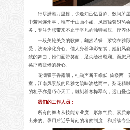
行尽潇湘万里馀，少逢知己忆吾庐。数间茅屋
中若问连州事，唯有千山画不如。凤凰轻奢SPA
务，专注为您带来不止于平凡的独特减压、疗养
一段美轮美奂的歌舞，翩然若蝶，萦绕在雅
受，洗涤净化身心。佳人身着华彩裙裳，她们风
致的舞曲，她们面带笑颜，足尖绘出斑斓。而您
矣疗愈疲倦的身心。
花满驿亭香露细，杜鹃声断玉蟾低, 倚楼西
室，江南风景般的风雅之韵味油然而生。梨花精
的柜子亦是巧夺天工，雕刻着寒梅翠鸟，远山叠
我们的工作人员：
所有的舞者从技能专业度、形象气质、素质
出来的。录用后近乎苛刻的考察制度，和后续专