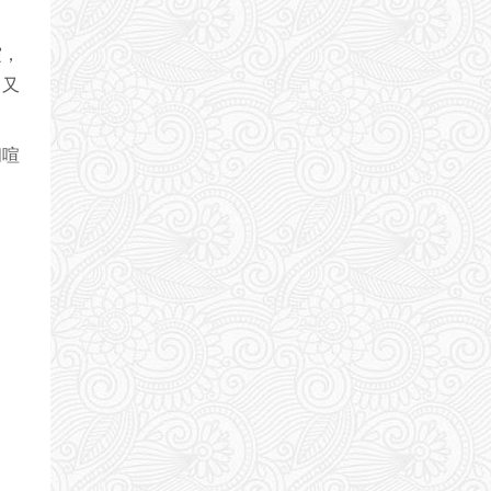
霞，
，又
间喧