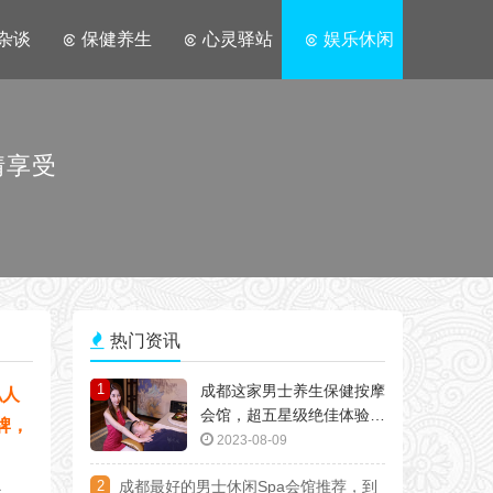
杂谈
保健养生
心灵驿站
娱乐休闲
情享受
热门资讯
1
成都这家男士养生保健按摩
私人
会馆，超五星级绝佳体验，
牌，
朋友极力推荐
2023-08-09
2
成都最好的男士休闲Spa会馆推荐，到