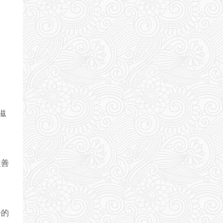
滋
改善
净的