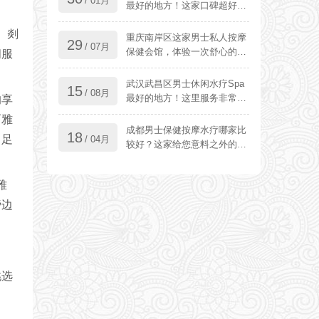
/ 01月
最好的地方！这家口碑超好,
体验超级棒
 剡
重庆南岸区这家男士私人按摩
29
/ 07月
保健会馆，体验一次舒心的感
闲服
受
武汉武昌区男士休闲水疗Spa
15
/ 08月
最好的地方！这里服务非常到
的享
位超级给力
而雅
成都男士保健按摩水疗哪家比
18
，足
/ 04月
较好？这家给您意料之外的惊
喜
雅
旁边
。
挑选