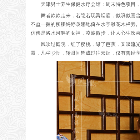
天津男士养生保健水疗会馆：周末特色项目
舞者款款走来，若隐若现罥烟眉，似嗔似喜
不盈一握的柳腰娉婷袅娜地倚在水亭雕花木栏旁
仿佛是洛水河畔的女神，凌波微步，让人心生欢
风吹过庭院，红了樱桃，绿了芭蕉，又叹流
嚣，凡尘吵闹，转眼间皆成过往云烟，仅有曾经