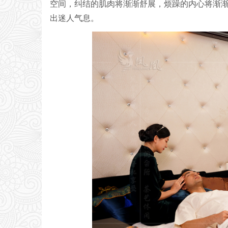
空间，纠结的肌肉将渐渐舒展，烦躁的内心将渐
出迷人气息。