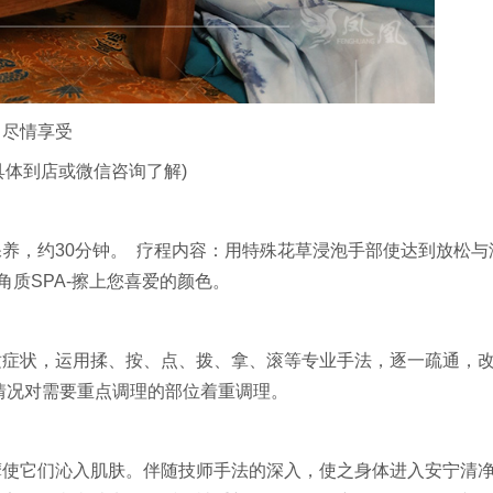
，尽情享受
具体到店或微信咨询了解)
养，约30分钟。 疗程内容：用特殊花草浸泡手部使达到放松与
角质SPA-擦上您喜爱的颜色。
适症状，运用揉、按、点、拨、拿、滚等专业手法，逐一疏通，
情况对需要重点调理的部位着重调理。
摩使它们沁入肌肤。伴随技师手法的深入，使之身体进入安宁清