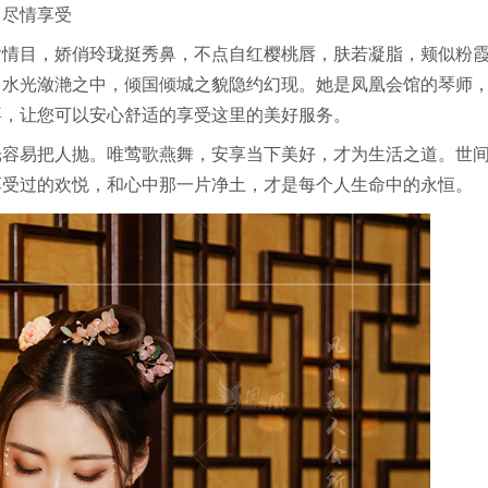
，尽情享受
含情目，娇俏玲珑挺秀鼻，不点自红樱桃唇，肤若凝脂，颊似粉
。水光潋滟之中，倾国倾城之貌隐约幻现。她是凤凰会馆的琴师
喜，让您可以安心舒适的享受这里的美好服务。
光容易把人抛。唯莺歌燕舞，安享当下美好，才为生活之道。世
享受过的欢悦，和心中那一片净土，才是每个人生命中的永恒。