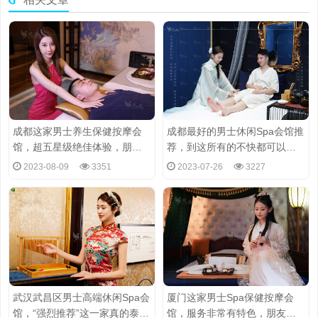
成都这家男士养生保健按摩会
成都最好的男士休闲Spa会馆推
馆，超五星级绝佳体验，朋友
荐，到这所有的不快都可以得
极力推荐
到缓解
2023-08-09
3351
2023-07-26
3227
武汉武昌区男士高端休闲Spa会
厦门这家男士Spa保健按摩会
馆，“强烈推荐”这一家真的泰酷
馆，服务非常有特色，朋友极