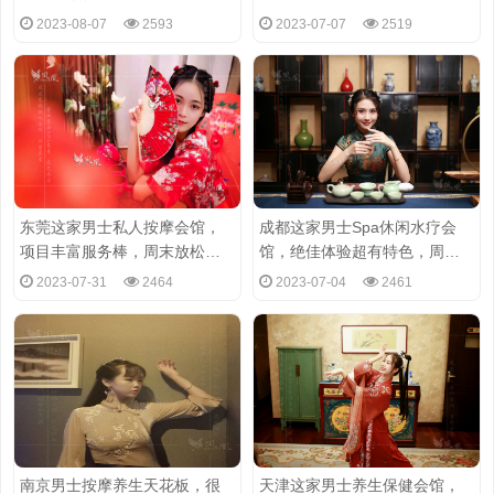
辣!
力推荐
2023-08-07
2593
2023-07-07
2519
东莞这家男士私人按摩会馆，
成都这家男士Spa休闲水疗会
项目丰富服务棒，周末放松好
馆，绝佳体验超有特色，周末
去处
放松好去处
2023-07-31
2464
2023-07-04
2461
南京男士按摩养生天花板，很
天津这家男士养生保健会馆，