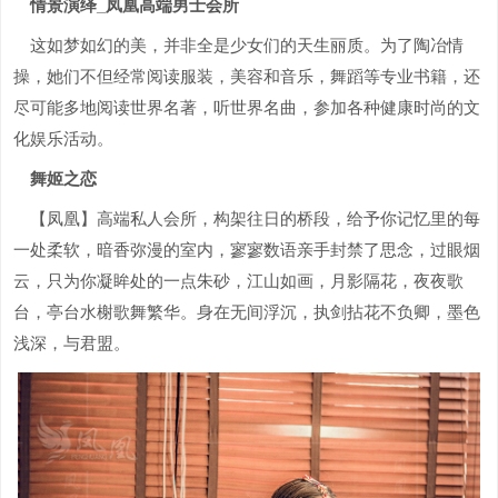
情景演绎_凤凰高端男士会所
这如梦如幻的美，并非全是少女们的天生丽质。为了陶冶情
操，她们不但经常阅读服装，美容和音乐，舞蹈等专业书籍，还
尽可能多地阅读世界名著，听世界名曲，参加各种健康时尚的文
化娱乐活动。
舞姬之恋
【凤凰】高端私人会所，构架往日的桥段，给予你记忆里的每
一处柔软，暗香弥漫的室内，寥寥数语亲手封禁了思念，过眼烟
云，只为你凝眸处的一点朱砂，江山如画，月影隔花，夜夜歌
台，亭台水榭歌舞繁华。身在无间浮沉，执剑拈花不负卿，墨色
浅深，与君盟。