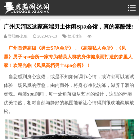
广州天河区这家高端男士休闲Spa会馆，真的泰酷辣!
君熙阁-老狼
2023-09-13
娱乐休闲
广州首选高级《男士SPA会所》，《高端私人会所》,《凤
凰》男子spa会所一家专为精英人群的身体健康而打造的梦里人
家！欢迎光临《凤凰高档男士spa会所》！
当您感到身心疲倦，或是不知如何调节心情，或许都可以尝试
体验一场凤凰的疗愈，由内而外，将身心净化洗涤，滋养干涸的
灵魂。精装spa别间，每一处角落极尽艺术的设计，这里的环境
优美怡然，相对自然与静好的氛围能够让心情得到很欢地疏解放
松。