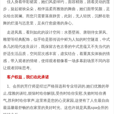
佳人身着华彩裙裳，她们风姿绰约，面容精致，踏着灵动的莲
步，旋起裙袂朵朵，相伴温柔而雅致的舞曲，她们面带笑颜，足
尖绘出斑斓。而您只需要落座静赏，此刻，无人轻扰，沉醉在歌
舞的烂漫与恣意里，足矣疗愈疲倦的身心。
走进凤凰，看到如此的设计空间：水墨壁画、唐朝侍女屏风、
雕塑等经典配饰，似乎给是那传说中鲜为人知的时空隧道，中式
条几的现代改良设计，既保留古色古香的中式意蕴又不失当代的
舒适生活品质，空间层次感丰富，虚实结合，着重真实体验的情
感，带入观者的情绪，使得观者都像看一场多幕剧场景不同内容
让观者回味思考。
客户权益，我们在此承诺
1、会所的芳疗师是经过严格筛选和专业培训的.她们优雅的举
止,儒雅的谈吐,烦恼时给你解脱,受伤时给你安慰,失败时给你勇
气,胜利时给你掌声,这里将是您的心灵家园,这便有了人生最自由
最温馨最舒畅的在家里的美好时光。这也许就是凤凰spa会所的