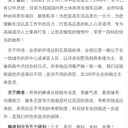
有12年历史，目前为我国国内男士休闲养生领军品牌。会所50多
种休闲养生项目，极致私享！为您提高生活品质出一分力，为您
缓解生活以及工作中的压力，打造高品质的私人心灵港湾。专为
高端成功人士量身打造；让您在愉悦的憧憬中，享受一段轻松快
乐的旅程！
关于环境：会所的环境达到五星级标准，会馆位置一般位于在
一线城市的市中心或者富人区，以洋房别墅高档商务楼为主。装
修风格中式结合轻日式。所有物品消毒严格一客一换。我们还能
根据您所选项目不同，提供不同的房型，近100平左右的独立主
体套房。
关于舞者：
所有的舞者从技能专业度、形象气质、素质修养、
沟通能力、服务态度等方面都是经过层层的筛选、考察所挑选出
来的。录用后近乎苛刻的考察制度，和后续专业技能进一步提
升，是我们对您所提供的保障。
舞者划分为五个级别：
公主、皇后、银钻、金钻、金牌！