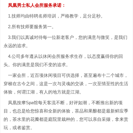
凤凰男士私人会所服务承诺：
1.技师均由特聘名师培训，严格教学，足分足秒。
2.所有技师要服务第一。
3.我们以真诚对待每一位新老客户，您的满意与微笑，是我们
永远的追求。
4.公司多年遵从以休闲会所服务求生存，以态度赢得你的回
头。你的满意是我们不变的追求。
一家会所，近百项休闲项目可供选择，甚至遍布十二个城市，
穿梭在古今之间，这是一次与灵魂的交谈，一次至情至性的生活
体验，何谓江湖，有人的地方就是江湖。
凤凰按摩Spa馆每天客流不断，好评如潮，不断推出新的项
目，也总是给您惊喜和全新的体验，茶品和果酿都是最新鲜应季
的，茶水里的花瓣都是庭院里栽种的，您可以亲自采撷，拿来赏
玩，或者鉴赏。