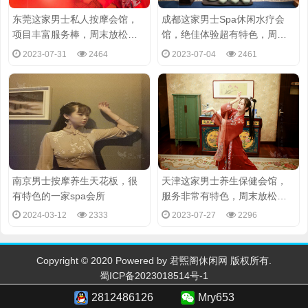
东莞这家男士私人按摩会馆，
成都这家男士Spa休闲水疗会
项目丰富服务棒，周末放松好
馆，绝佳体验超有特色，周末
去处
放松好去处
2023-07-31
2464
2023-07-04
2461
南京男士按摩养生天花板，很
天津这家男士养生保健会馆，
有特色的一家spa会所
服务非常有特色，周末放松好
去处
2024-03-12
2333
2023-07-27
2296
Copyright © 2020 Powered by 君煕阁休闲网 版权所有.
蜀ICP备2023018514号-1
2812486126
Mry653