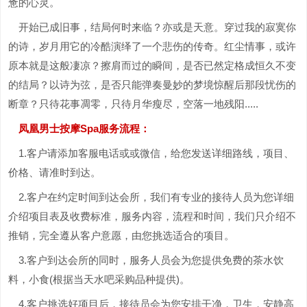
惫的心灵。
开始已成旧事，结局何时来临？亦或是天意。穿过我的寂寞你
的诗，岁月用它的冷酷演绎了一个悲伤的传奇。红尘情事，或许
原本就是这般凄凉？擦肩而过的瞬间，是否已然定格成恒久不变
的结局？以诗为弦，是否只能弹奏曼妙的梦境惊醒后那段忧伤的
断章？只待花事凋零，只待月华瘦尽，空落一地残阳.....
凤凰男士按摩Spa服务流程：
1.客户请添加客服电话或或微信，给您发送详细路线，项目、
价格、请准时到达。
2.客户在约定时间到达会所，我们有专业的接待人员为您详细
介绍项目表及收费标准，服务内容，流程和时间，我们只介绍不
推销，完全遵从客户意愿，由您挑选适合的项目。
3.客户到达会所的同时，服务人员会为您提供免费的茶水饮
料，小食(根据当天水吧采购品种提供)。
4.客户挑选好项目后，接待员会为您安排干净，卫生，安静高