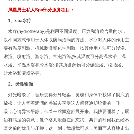
凤凰男士私人Spa部分服务项目：
1、spa水疗
水疗(hydrotherapy)是利用不同温度、压力和溶质含量的水，
以不同方式作用于人体以防病治病的方法。水疗对人体的作用主
要有温度刺激、机械刺激和化学刺激。按其使用方法可分浸浴、
淋浴、喷射浴、漩水浴、气泡浴等;按其温度可分高温水浴、温
水浴、平温水浴和冷水浴;按其所含药物可分碳酸浴、松脂浴、
盐水浴和淀粉浴等。
2、灵性瑜伽
灯光暗淡了，音乐变得分外轻柔，灵魂和身体都获得了彻底的
放松，让人怀着满满的虔诚去享受这人间普通却珍贵的一呼一
吸，心情异常平静，带着一丝惬意舒展开来。我快要睡着了，唇
边有满足的笑意，像个婴儿般自在到忘我。离开的时候我已经不
复之前的忧伤与压抑，这一刻，我想我可以，美丽而从容地走出