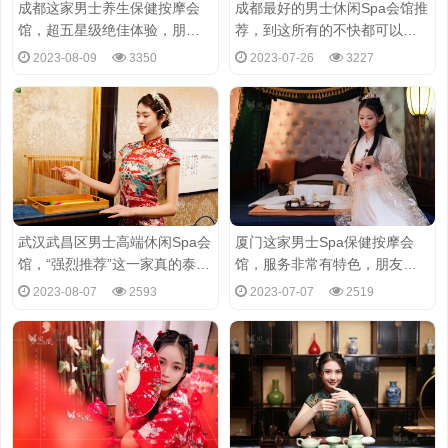
成都这家男士养生保健按摩会
成都最好的男士休闲Spa会馆推
馆，超五星级绝佳体验，朋友
荐，到这所有的不快都可以得
极力推荐
到缓解
2023-08-09
3350
2023-07-26
3227
武汉武昌区男士高端休闲Spa会
厦门这家男士Spa保健按摩会
馆，“强烈推荐”这一家真的泰酷
馆，服务非常有特色，朋友极
辣!
力推荐
2023-08-07
2593
2023-07-07
2519