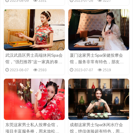
2023-08-09
3351
2023-07-26
3227
武汉武昌区男士高端休闲Spa会
厦门这家男士Spa保健按摩会
馆，“强烈推荐”这一家真的泰酷
馆，服务非常有特色，朋友极
辣!
力推荐
2023-08-07
2593
2023-07-07
2519
东莞这家男士私人按摩会馆，
成都这家男士Spa休闲水疗会
项目丰富服务棒，周末放松好
馆，绝佳体验超有特色，周末