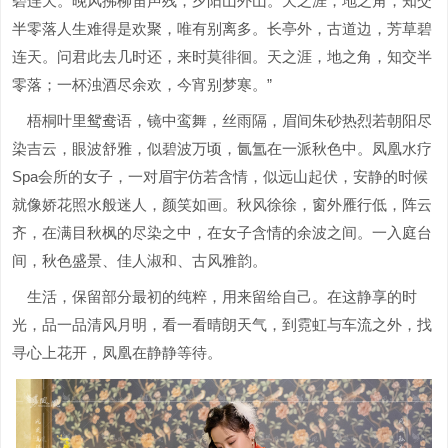
碧连天。晚风拂柳笛声残，夕阳山外山。天之涯，地之角，知交
半零落人生难得是欢聚，唯有别离多。长亭外，古道边，芳草碧
连天。问君此去几时还，来时莫徘徊。天之涯，地之角，知交半
零落；一杯浊酒尽余欢，今宵别梦寒。”
梧桐叶里鸳鸯语，镜中鸾舞，丝雨隔，眉间朱砂热烈若朝阳尽
染吉云，眼波舒雅，似碧波万顷，氤氲在一派秋色中。凤凰水疗
Spa会所的女子，一对眉宇仿若含情，似远山起伏，安静的时候
就像娇花照水般迷人，颜笑如画。秋风徐徐，窗外雁行低，阵云
齐，在满目秋枫的尽染之中，在女子含情的余波之间。一入庭台
间，秋色盛景、佳人淑和、古风雅韵。
生活，保留部分最初的纯粹，用来留给自己。在这静享的时
光，品一品清风月明，看一看晴朗天气，到霓虹与车流之外，找
寻心上花开，凤凰在静静等待。