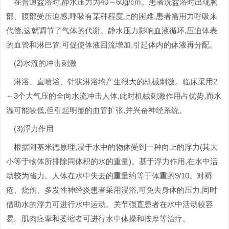
在普通盆浴时,静水压力为40～60g/cm。患者洗盆浴时出现胸
部、腹部受压迫感,呼吸有某种程度上的困难,患者需用力呼吸来
代偿,这就调节了气体的代谢。静水压力影响血液循环,压迫体表
的血管和淋巴管,可促使体液回流增加,引起体内的体液再分配。
(2)水流的冲击刺激
淋浴、直喷浴、针状淋浴均产生很大的机械刺激。临床采用2
～3个大气压的全向水流冲击人体,此时机械刺激作用占优势,而水
温可能较低,但引起明显的血管扩张,并兴奋神经系统。
(3)浮力作用
根据阿基米德原理,浸于水中的物体受到一种向上的浮力(其大
小等于物体所排除同体积的水的重量)。基于浮力作用,在水中活
动较为省力。人体在水中失去的重量约等于体重的9/10。对褥
疮、烧伤、多发性神经炎患者采用浸浴,可免去身体的压力,同时
借助水的浮力可进行水中运动。关节强直患者在水中活动较容
易。肌肉痉挛和萎缩者可进行水中体操和按摩等治疗。