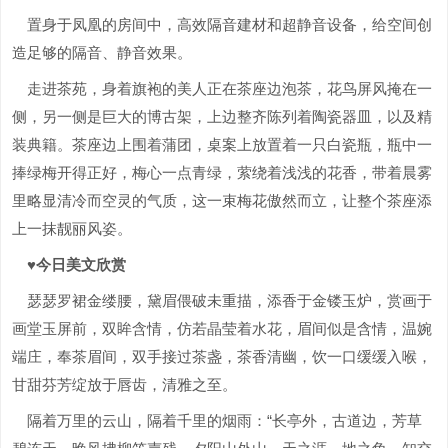
置身于凤凰的房间中，高效隔音建材和超静音设备，给空间创
造足够的隔音、静音效果。
走进茶苑，身着旗袍的美人正在茶座边泡茶，花鸟屏风掩在一
侧，另一侧是巨大的博古架，上边整齐陈列着陶瓷器皿，以及精
装典籍。茶座边上围着蒲团，桌案上放置着一只白瓷瓶，瓶中一
捧绿梅开得正好，梅心一点青绿，萦绕着浅浅的花香，带着晨雾
里略显清冷而空灵的气质，这一束梅花傲然而立，让整个茶座添
上一抹靓丽风姿。
♥今日美文欣赏
瑟瑟罗裙金缕腰，黛眉偎破未重描，添香于金镂玉炉，赏画于
画堂玉屏前，双眸含情，仿若晶莹着水花，眉间似是含情，温婉
端庄，奉茶眉间，双手接过茶盏，茶香清幽，饮一口缓缓入喉，
甘甜芬芳绽放于唇齿，清雅之至。
隔着万里的云山，隔着千里的烟雨：“长亭外，古道边，芳草